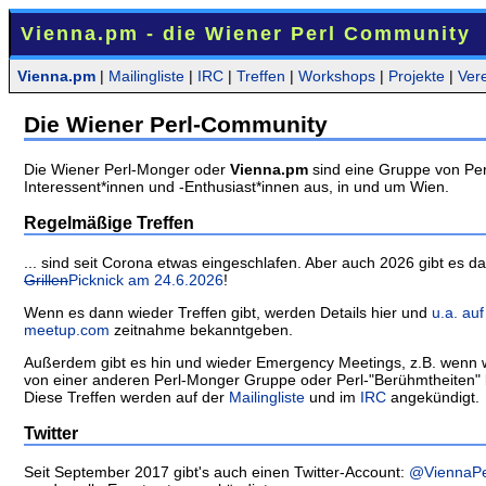
Vienna.pm - die Wiener Perl Community
Vienna.pm
|
Mailingliste
|
IRC
|
Treffen
|
Workshops
|
Projekte
|
Ver
Die Wiener Perl-Community
Die Wiener Perl-Monger oder
Vienna.pm
sind eine Gruppe von Per
Interessent*innen und -Enthusiast*innen aus, in und um Wien.
Regelmäßige Treffen
... sind seit Corona etwas eingeschlafen. Aber auch 2026 gibt es d
Grillen
Picknick am 24.6.2026
!
Wenn es dann wieder Treffen gibt, werden Details hier und
u.a. auf
meetup.com
zeitnahme bekanntgeben.
Außerdem gibt es hin und wieder Emergency Meetings, z.B. wenn 
von einer anderen Perl-Monger Gruppe oder Perl-"Berühmtheiten
Diese Treffen werden auf der
Mailingliste
und im
IRC
angekündigt.
Twitter
Seit September 2017 gibt's auch einen Twitter-Account:
@ViennaPe