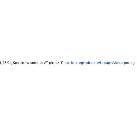
, 18:01; Kontakt: <vienna.pm AT plix.at>; Repo:
https://github.com/viennapm/vienna.pm.org