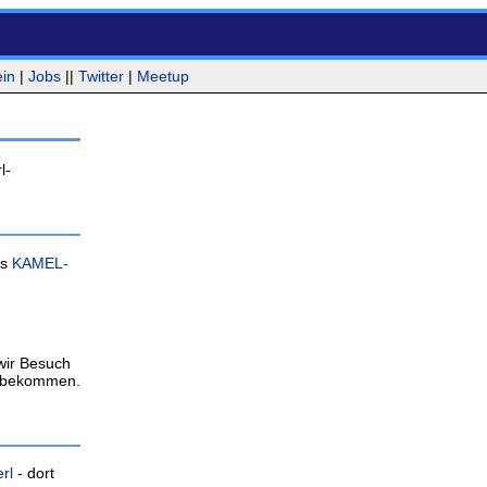
ein
|
Jobs
||
Twitter
|
Meetup
l-
as
KAMEL-
wir Besuch
" bekommen.
rl
- dort