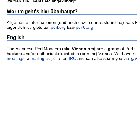
werden alle Events etc angekündigt.
Worum geht's hier überhaupt?
Allgemeine Informationen (und noch dazu sehr ausführliche), was 
eigentlich ist, gibts auf
perl.org
bzw
perl6.org
.
English
The Viennese Perl Mongers (aka
Vienna.pm
) are a group of Perl u
hackers and/or enthusiasts located in (or near) Vienna. We have re
meetings
, a
mailing list
, chat on
IRC
and can also spam you via
@V